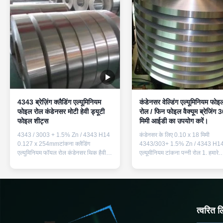
4343 ब्रेज़िंग क्लैडिंग एल्यूमिनियम
कंडेनसर वेल्डिंग एल्यूमिनियम फोइ
फोइल रोल कंडेनसर मोटी हेवी ड्यूटी
रोल / फिन फोइल वैक्यूम ब्रेजिंग 
फोइल शीट्स
मिमी आईडी का उपयोग करें।
4343 / 3003 + 1.5% Zn / 4343 H14
कंडेनसर के लिए 0.10 x 18 मिमी
0.127 x 254mmटांकना क्लैडिंग
4343/303+ 1.5% Zn / 4343 H1
एल्युमिनियम फॉयल रोल कंडेनसर थिक हैवी
एल्यूमीनियम टांकना पन्नी रोल 1. हमारे
ड्यूटी फॉयल शीट्स 1. हमारे उत्पादन का
उत्पादन का विवरण मुख्य सामग्री की
विवरण मुख्य सामग्री की रासायनिक संरचना,
रासायनिक संरचना, एल्यूमीनियम मिश्र धा
एल्यूमीनियम मिश्र धातु के बारे में क्लैडिंग
बारे में क्लैडिंग सामग्री और वेल्डिंग हीट
सामग्री और वेल्डिंग हीट एक्सचेंजर के लिए
एक्सचेंजर के लिए मिश्रित सामग्री 1) क
मिश्रित सामग्री 1) कोर सामग्री मिश्र ...
सामग्री मिश्र धातु सि फ़े घन एम.एन.
मिलीग्रा...
त्वरित ल