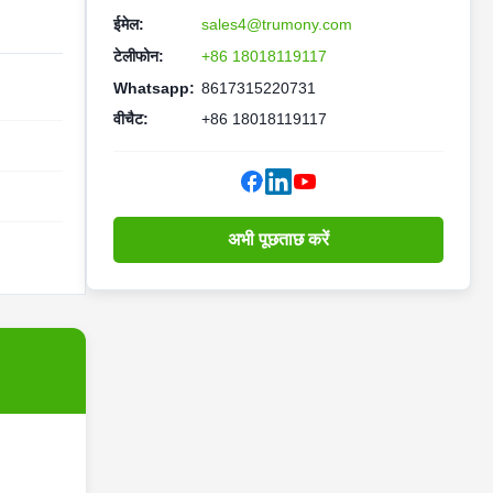
ईमेल:
sales4@trumony.com
टेलीफोन:
+86 18018119117
Whatsapp:
8617315220731
वीचैट:
+86 18018119117
अभी पूछताछ करें