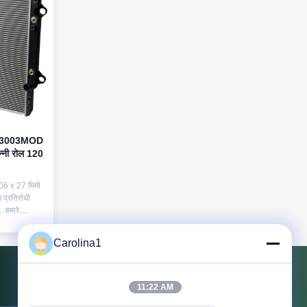
िमी 3003MOD
न्नी रोल 120
06 x 27 मिमी
प्रतिरोधी
. हमारे
री की
 मिश्र धातु के
Carolina1
डिंग हीट
ग्री 1) कोर
म.एन...
11:22 AM
हमसे संपर्क करें