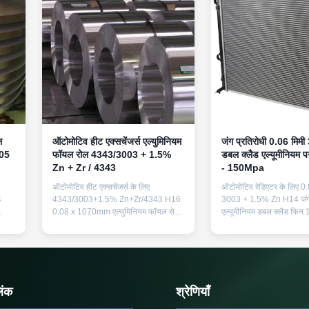
ल
ऑटोमोटिव हीट एक्सचेंजर्स एल्युमिनियम
जंग प्रतिरोधी 0.06 म
305
फॉयल रोल 4343/3003 + 1.5%
डबल क्लैड एल्यूमीनियम प
Zn + Zr / 4343
- 150Mpa
ऑटोमोटिव हीट एक्सचेंजर्स के लिए
ऑटोमोटिव रेडिएटर के लिए 0.
4
4343/3003+1.5% Zn+Zr/4343 H16
3003 + 1.5% Zn H14 जंग 
0.08 x 1070mm एल्युमिनियम फॉयल रोल
एल्यूमीनियम डबल क्लैड फिन 1
1. हमारे उत्पादन का विवरण मुख्य सामग्री की
उत्पादन का विवरण मुख्य सामग्
तु के
रासायनिक संरचना, एल्यूमीनियम मिश्र धातु के
रासायनिक संरचना, एल्यूमीनियम
बारे में क्लैडिंग सामग्री और वेल्डिंग हीट
बारे में क्लैडिंग सामग्री और वेल्
ोर
एक्सचेंजर के लिए मिश्रित सामग्री 1) कोर
एक्सचेंजर के लिए मिश्रित साम
सामग्री मिश्र धातु सि फ़े घन एम.एन. ...
सामग्री मिश्र धातु सि फ़े घन ए
िंक
श्रेणियाँ