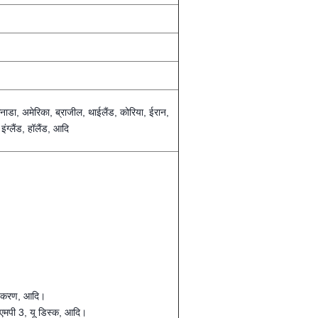
कनाडा, अमेरिका, ब्राजील, थाईलैंड, कोरिया, ईरान,
ंग्लैंड, हॉलैंड, आदि
उपकरण, आदि।
 एमपी 3, यू डिस्क, आदि।