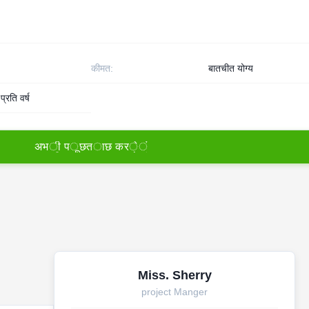
कीमत:
बातचीत योग्य
रति वर्ष
अ
भ
ी
प
ू
छ
त
ा
छ
क
र
े
ं
Miss. Sherry
project Manger