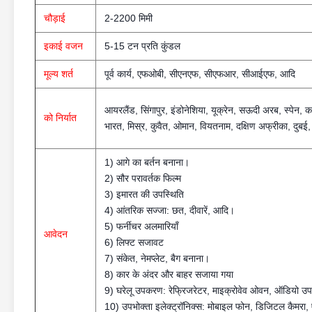
चौड़ाई
2-2200 मिमी
इकाई वजन
5-15 टन प्रति कुंडल
मूल्य शर्त
पूर्व कार्य, एफओबी, सीएनएफ, सीएफआर, सीआईएफ, आदि
आयरलैंड, सिंगापुर, इंडोनेशिया, यूक्रेन, सऊदी अरब, स्पेन, 
को निर्यात
भारत, मिस्र, कुवैत, ओमान, वियतनाम, दक्षिण अफ्रीका, दुबई, इ
1) आगे का बर्तन बनाना।
2) सौर परावर्तक फिल्म
3) इमारत की उपस्थिति
4) आंतरिक सज्जा: छत, दीवारें, आदि।
5) फर्नीचर अलमारियाँ
आवेदन
6) लिफ्ट सजावट
7) संकेत, नेमप्लेट, बैग बनाना।
8) कार के अंदर और बाहर सजाया गया
9) घरेलू उपकरण: रेफ्रिजरेटर, माइक्रोवेव ओवन, ऑडियो 
10) उपभोक्ता इलेक्ट्रॉनिक्स: मोबाइल फोन, डिजिटल कैमरा,