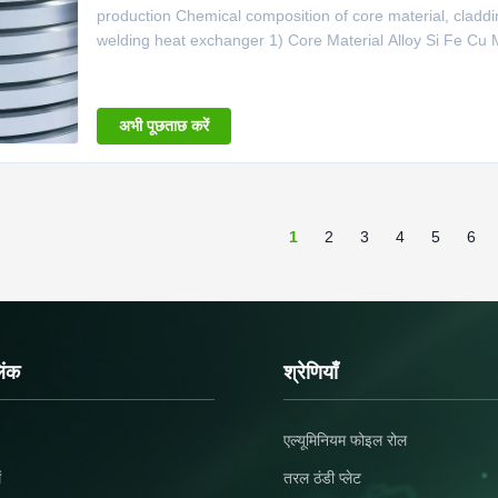
production Chemical composition of core material, cladd
welding heat exchanger 1) Core Material Alloy Si Fe Cu 
0.03 1 3003+1%Zn 0.6 0.7 0.05-0.20 1.0-1.5 － 0.5-1.50
0.05 0.05 3 3003+1.5%Zn+Zr
अभी पूछताछ करें
1
2
3
4
5
6
िंक
श्रेणियाँ
एल्यूमिनियम फोइल रोल
ं
तरल ठंडी प्लेट