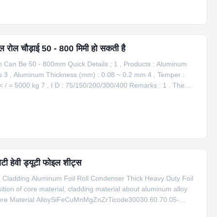
ल रोल चौड़ाई 50 - 800 मिमी हो सकती है
h Can Be 50 - 800mm Quick Details ; 1 , Products : Aluminum
ries 3 , Aluminum Thickness (mm) : 0.08 ~ 0.2 mm 4 , Temper :
< / = 5000 kg 7 , I D : 75/150/200/300/400 Remarks : 1 . The
ller 2 , Width can be 50 ~ 800mm as per customer's requirement.
ोटी हेवी ड्यूटी फोइल शीट्स
Cladding Aluminum Foil Roll Condenser Thick Heavy Duty Foil
tion of core material, cladding material about aluminum alloy
 Core Material AlloySiFeCuMnMgZnZrTicode30030.60.70.05-
0-1.5－0.5-1.500.050.0523003+1.5%Zn0.60.70.05-0.201.0-1.5