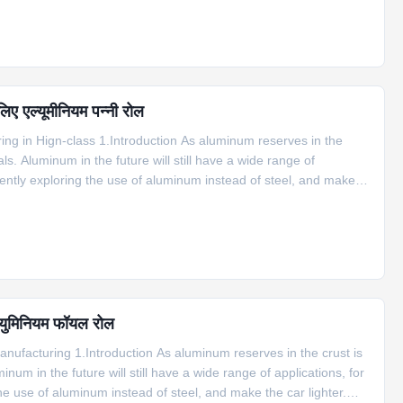
ए एल्यूमीनियम पन्नी रोल
ng in Hign-class 1.Introduction As aluminum reserves in the
ls. Aluminum in the future will still have a wide range of
rently exploring the use of aluminum instead of steel, and make
 products not only in the aerospace, transportation, electronic
्युमिनियम फॉयल रोल
nufacturing 1.Introduction As aluminum reserves in the crust is
num in the future will still have a wide range of applications, for
e use of aluminum instead of steel, and make the car lighter.