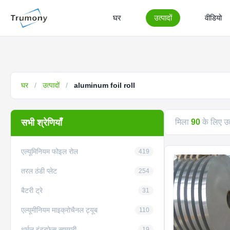
घर
उत्पादों
वीडियो
घर
/
उत्पादों
/
aluminum foil roll
सभी श्रेणियाँ
मिला
90
के लिए उत
एल्यूमिनियम फोइल रोल
419
तरल ठंडी प्लेट
254
बैटरी ट्रे
31
एल्यूमीनियम माइक्रोचैनल ट्यूब
110
थर्मल इंटरफेस सामग्री
19