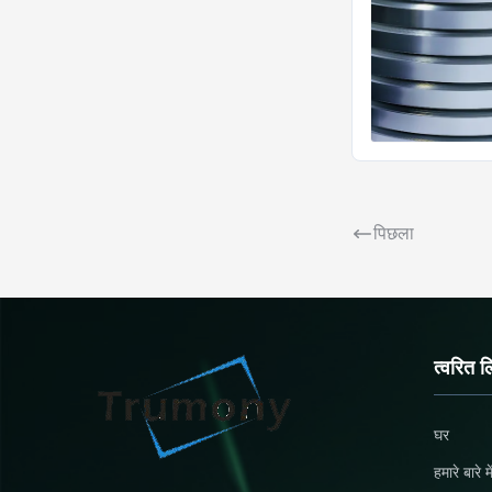
पिछला
त्वरित ल
घर
हमारे बारे मे