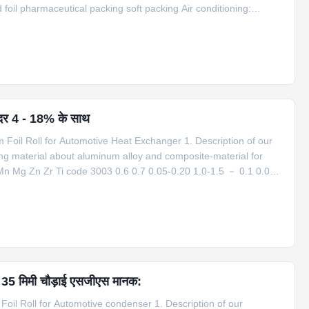
 foil pharmaceutical packing soft packing Air conditioning:
 cores Charge air coolers/intercoolers Engine oil
ग दर 4 - 18% के साथ
l Roll for Automotive Heat Exchanger 1. Description of our
ing material about aluminum alloy and composite-material for
Mn Mg Zn Zr Ti code 3003 0.6 0.7 0.05-0.20 1.0-1.5 － 0.1 0.05
 0.05 0.05 2 3003+1.5%Zn 0.6 0.7 0.05-0.20 1.0-1.5 － 1.0-2.0
ण 35 मिमी चौड़ाई एसजीएस मानक:
 Roll for Automotive condenser 1. Description of our