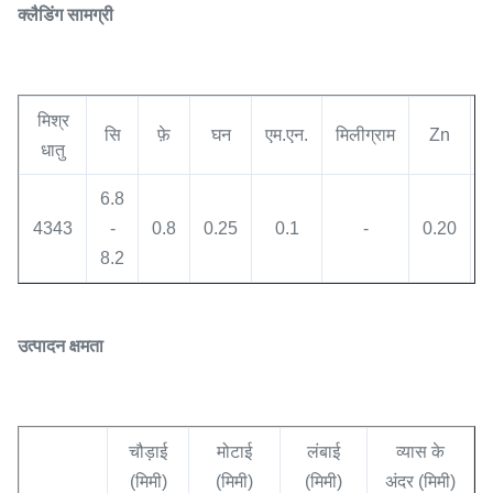
क्लैडिंग सामग्री
मिश्र
सि
फ़े
घन
एम.एन.
मिलीग्राम
Zn
Z
धातु
6.8
4343
-
0.8
0.25
0.1
-
0.20
म
8.2
उत्पादन क्षमता
चौड़ाई
मोटाई
लंबाई
व्यास के
(मिमी)
(मिमी)
(मिमी)
अंदर (मिमी)