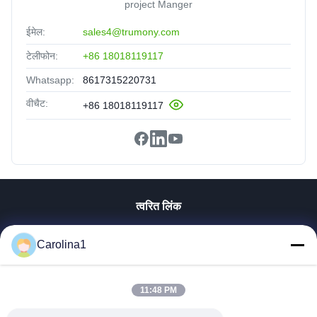
project Manger
ईमेल:
sales4@trumony.com
टेलीफोन:
+86 18018119117
Whatsapp:
8617315220731
वीचैट:
+86 18018119117
त्वरित लिंक
घर
Carolina1
उत्पादों
वीडियो
हमारे बारे में
11:48 PM
कारखाना भ्रमण