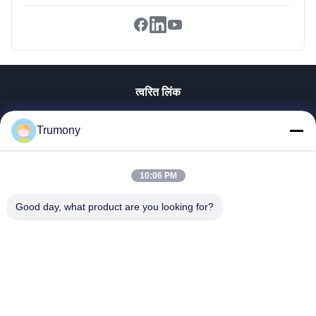
त्वरित लिंक
घर
Trumony
उत्पादों
वीडियो
हमारे बारे में
10:06 PM
कारखाना भ्रमण
Good day, what product are you looking for?
गुणवत्ता नियंत्रण
संपर्क करें
समाचार
मामलों
Trumony Aluminum Limited