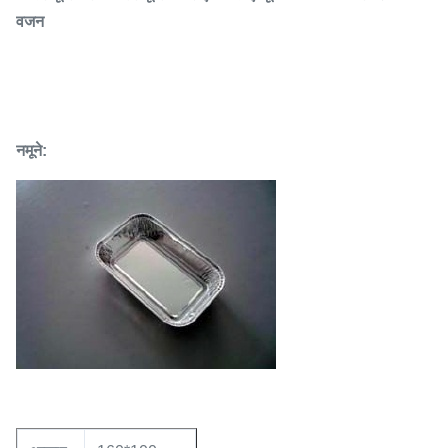
वजन
नमूने: