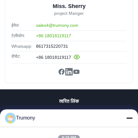
Miss. Sherry
project Manger
ईमेल:
sales4@trumony.com
टेलीफोन:
+86 18018119117
Whatsapp:
8617315220731
वीचैट:
+86 18018119117
त्वरित लिंक
घर
Trumony
उत्पादों
वीडियो
हमारे बारे में
8:26 PM