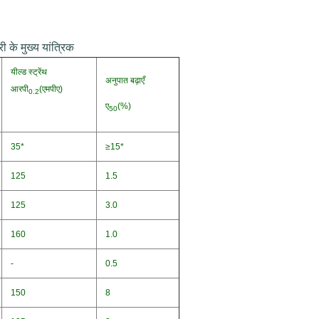
ी के मुख्य यांत्रिक
यील्ड स्ट्रेंथ
अनुपात बढ़ाएँ
आरपी
(एमपीए)
0.2
ए
(%)
50
35*
≥15*
125
1.5
125
3.0
160
1.0
-
0.5
150
8