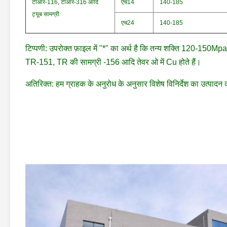
टीआर-116, टीआर-316 आदि
एच14
140-185
ट्यूब सामग्री
एच24
140-185
टिप्पणी: उपरोक्त फ़ाइल में "*" का अर्थ है कि तन्य शक्ति 120-1
TR-151, TR की सामग्री -156 आदि तेवर ओ में Cu होते हैं।
अतिरिक्त: हम ग्राहक के अनुरोध के अनुसार विशेष विनिर्देश का उत्पादन