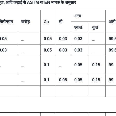
िष्णुता, आदि कड़ाई से ASTM या EN मानक के अनुसार
अन्य
मिलीग्राम
करोड़
Zn
ती
अली
एकल
कुल
0.05
_
0.05
0.03
0.03
_
99.
0.03
_
0.05
0.03
0.03
_
99.
_
_
0.1
_
0.05
0.15
99
_
0.1
0.05
0.05
0.15
99