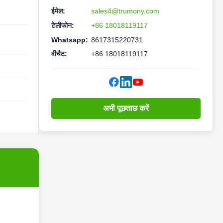
ईमेल:
sales4@trumony.com
टेलीफोन:
+86 18018119117
Whatsapp:
8617315220731
वीचैट:
+86 18018119117
अभी पूछताछ करें