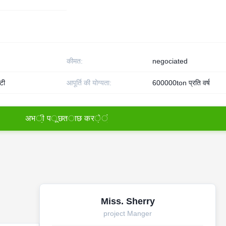
कीमत:
negociated
टी
आपूर्ति की योग्यता:
600000ton प्रति वर्ष
अ
भ
ी
प
ू
छ
त
ा
छ
क
र
े
ं
Miss. Sherry
project Manger