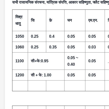
सभी रासायनिक संरचना, यांत्रिक संपत्ति, आकार सहिष्णुता, फ्लैट सह
मिश्र
सि
फ़े
घन
एम.एन.
धातु
1050
0.25
0.4
0.05
0.05
1060
0.25
0.35
0.05
0.03
0.05 ~
1100
सी+फे:0.95
0.05
0.40
1200
सी + फे: 1.00
0.05
0.05