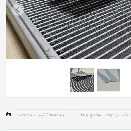
टैग
एक्सट्रूडेड एल्युमिनियम प्रोफाइल
स्टॉक एल्युमिनियम एक्सट्रूज़न प्रोफ