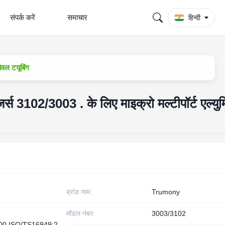
संपर्क करें
समाचार
हिन्दी
ओवल टयूबिंग
र्स 3102/3003 . के लिए माइक्रो मल्टीपॉर्ट एल्यु
ब्रांड नाम:
Trumony
मॉडल नंबर:
3003/3102
00,ISO/TS16949:2