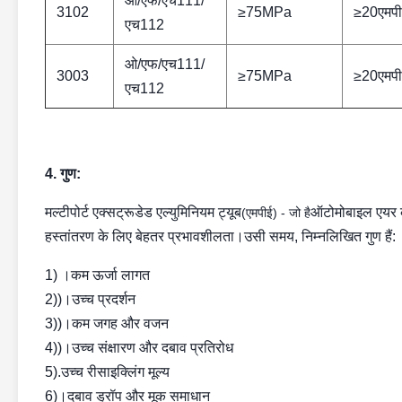
ओ/एफ/एच111/
3102
≥75MPa
≥20एमपी
एच112
ओ/एफ/एच111/
3003
≥75MPa
≥20एमपी
एच112
4. गुण:
मल्टीपोर्ट एक्सट्रूडेड एल्युमिनियम ट्यूब
ऑटोमोबाइल एयर कंड
(एमपीई) - जो है
हस्तांतरण के लिए बेहतर प्रभावशीलता।उसी समय, निम्नलिखित गुण हैं:
1) ।कम ऊर्जा लागत
2))।उच्च प्रदर्शन
3))।कम जगह और वजन
4))।उच्च संक्षारण और दबाव प्रतिरोध
5).उच्च रीसाइक्लिंग मूल्य
6)।दबाव ड्रॉप और मूक समाधान