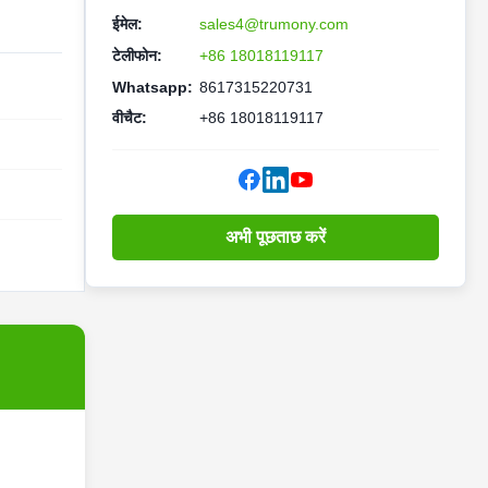
ईमेल:
sales4@trumony.com
टेलीफोन:
+86 18018119117
Whatsapp:
8617315220731
वीचैट:
+86 18018119117
अभी पूछताछ करें