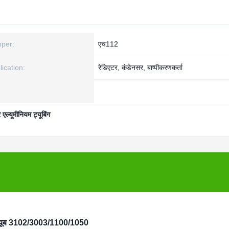
per:
एच112
lication:
रेडिएटर, कंडेनसर, बाष्पीकरणकर्ता
एल्यूमीनियम ट्यूबिंग
ियम ट्यूब 3102/3003/1100/1050