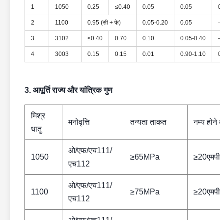
1
1050
0.25
≤0.40
0.05
0.05
2
1100
0.95 (सी + फे)
0.05-0.20
0.05
-
3
3102
≤0.40
0.70
0.10
0.05-0.40
-
4
3003
0.15
0.15
0.01
0.90-1.10
3. आपूर्ति राज्य और यांत्रिक गुण
मिश्र
मनोवृत्ति
तन्यता ताकत
नम्य होने
धातु
ओ/एफ/एच111/
1050
≥65MPa
≥20एमपी
एच112
ओ/एफ/एच111/
1100
≥75MPa
≥20एमपी
एच112