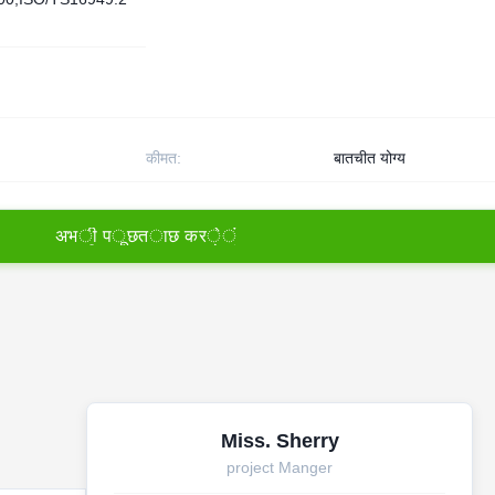
कीमत:
बातचीत योग्य
अ
भ
ी
प
ू
छ
त
ा
छ
क
र
े
ं
Miss. Sherry
project Manger