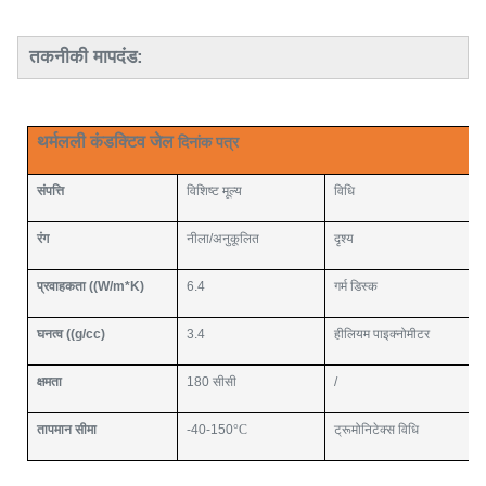
तकनीकी मापदंड:
थर्मलली कंडक्टिव जेल
दिनांक पत्र
संपत्ति
विशिष्ट मूल्य
विधि
रंग
नीला/अनुकूलित
दृश्य
प्रवाहकता ((W/m*K)
6.4
गर्म डिस्क
घनत्व ((g/cc)
3.4
हीलियम पाइक्नोमीटर
क्षमता
180 सीसी
/
तापमान सीमा
-40-150
°C
ट्रूमोनिटेक्स विधि