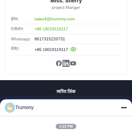
Miss. Sherry
project Manger
ईमेल:
sales4@trumony.com
टेलीफोन:
+86 18018119117
Whatsapp:
8617315220731
वीचैट:
+86 18018119117
त्वरित लिंक
घर
Trumony
उत्पादों
वीडियो
हमारे बारे में
3:22 PM