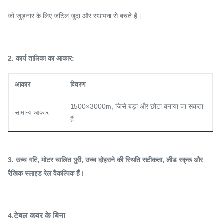
जो जुड़नार के लिए जटिल जुदा और स्थापना से बचते हैं।
2. कार्य तालिका का आकार:
आकार
विवरण
1500×3000m, जिसे बड़ा और छोटा बनाया जा सकता
सामान्य आकार
है
छोटे आकार का
1200 × 600 मिमी,
3. उच्च गति, मोटर चालित धुरी, उच्च दोहराने की स्थिति सटीकता, लीड स्क्रू और
लंबाई और चौड़ाई ग्राहकों के अनुरोध के रूप में बनाई जा
बड़ा आकार
रैखिक स्लाइड रेल वैकल्पिक हैं।
सकती है।
टिप्पणी
मशीन छोटी, सटीकता अधिक।
टेबल कवर के बिना
4.