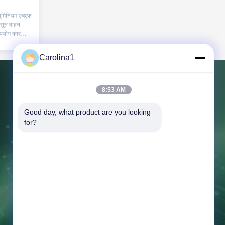
्यूमिनियम एचएफ
्युत वाहन
उपयोग कार
लर और एसीए
है।हमारे पास
Carolina1
मारे पास कई
ैं। हमारे
ेष...
8:53 AM
हमसे संपर्क करें
Good day, what product are you looking 
for?
पता:
जिंडी वीचिन इंडस्ट्रियल पार्क 2ए, वूझोंग
जिला, सूज़ौ, जिआंगसू पी.आर. चीन
टेलीफोन:
86-512-62532616
फैक्स:
86-512-62538616
ईमेल:
sales4@trumony.com
मुद्रण:
8:30-17:30