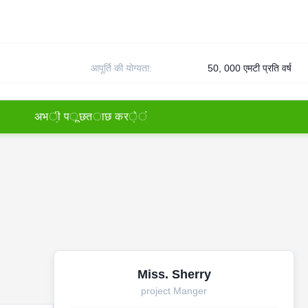
आपूर्ति की योग्यता:
50, 000 एमटी प्रति वर्ष
अ
भ
ी
प
ू
छ
त
ा
छ
क
र
े
ं
Miss. Sherry
project Manger