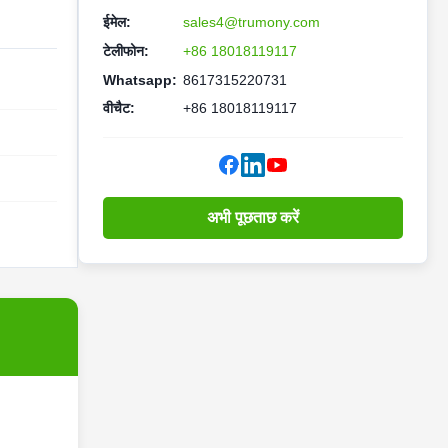
ईमेल:
sales4@trumony.com
टेलीफोन:
+86 18018119117
Whatsapp:
8617315220731
वीचैट:
+86 18018119117
अभी पूछताछ करें