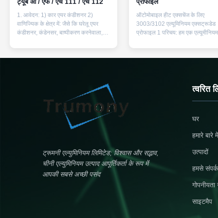
ट्यूब ओ / एफ / एच 111 / एच 112
प्रोफाइल
1. आवेदन: 1) कार एयर कंडीशनर 2)
ऑटोमोबाइल हीट एक्सचेंज के लिए
वाणिज्यिक के क्षेत्र में: जैसे कि घरेलू एयर
3003/3102 एल्यूमिनियम एक्सट्रूडेड
कंडीशनर, कंडेनसर, बाष्पीकरण करनेवाला,
प्रोफाइल 1 परिचय: हम एक एल्यूमीनियम
फ्रिज, तेल कूलर और इंटर कूलर 2. मिश्र
मिश्र धातु समानांतर प्रवाह माइक्रो चै
धातु राज्य: 1) 1000 श्रृंखला: 1050,
फाल्ट ट्यूब और ऑटोमोटिव मिलान उद्यो
1100, 1197 2) 3000 श्रृंखला:3102,
प्रोफाइल निर्माण कंपनी हैं जिसमें आर एंड
3आर03 3. तापमान: ओ/एफ/एच111/
उत्पादन, विपणन शामिल है।हम पूरी दुनिया
एच112 4.यांत्रिक विशेषताएं नहीं। मिश्र
एल्यूमीनियम एक्सट्रूज़न प्रदान करते ...
धातु मनोवृत...
त्वरित ल
घर
हमारे बारे मे
उत्पादों
ट्रूमनी एल्युमिनियम लिमिटेड; विश्वास और सद्भाव,
चीनी एल्युमिनियम उत्पाद आपूर्तिकर्ता के रूप में
हमसे संपर्क
आपकी सबसे अच्छी पसंद
गोपनीयता 
साइटमैप