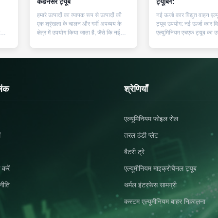
कंडेनसर ट्यूब
ट्यूबिंग:
हमारे उत्पादों का व्यापक रूप से उत्पादों की
नई ऊर्जा कार विद्युत वाहन एल
एक श्रृंखला के चालन और गर्मी अपव्यय के
ट्यूब उपयोग: नई ऊर्जा कार विद
क्षेत्र में उपयोग किया जाता है, जैसे कि नई
एल्युमिनियम एचएफ ट्यूब का 
नल
ऊर्जा वाहन, लिथियम बैटरी, ऊर्जा भंडारण
रेडिएटर, कंडेनसर, ऑयल कू
ग
बैटरी और बेटा।हमने प्रासंगिक तकनीकी
इंटर कूलर पर किया जा सकता 
 डी,
समाधान और नमूना या आपूर्ति विकसित करने
कई आकार और विनिर्देश हैं, ह
 में
के लिए प्रसिद्ध अंतरराष्ट्रीय कंपनियों के साथ
मोल्ड और पेओफेसिनल टीम भी ह
काम किया है। स...
एल्यूमीनियम फ्लैट ट्यूब की विश
िंक
श्रेणियाँ
एल्यूमिनियम फोइल रोल
ं
तरल ठंडी प्लेट
बैटरी ट्रे
 करें
एल्यूमीनियम माइक्रोचैनल ट्यूब
नीति
थर्मल इंटरफेस सामग्री
कस्टम एल्यूमीनियम बाहर निकालना