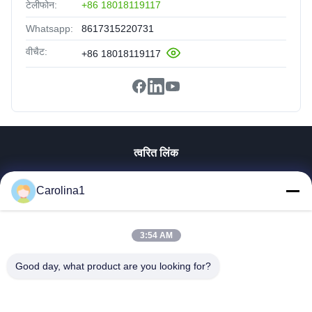
टेलीफोन:
+86 18018119117
Whatsapp:
8617315220731
वीचैट:
+86 18018119117
त्वरित लिंक
घर
Carolina1
उत्पादों
वीडियो
हमारे बारे में
3:54 AM
कारखाना भ्रमण
Good day, what product are you looking for?
गुणवत्ता नियंत्रण
संपर्क करें
समाचार