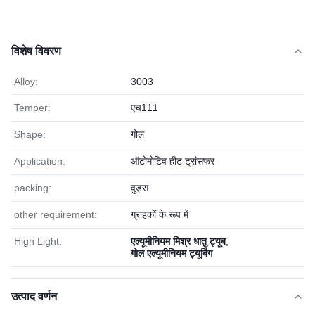
विशेष विवरण
Alloy:
3003
Temper:
एच111
Shape:
गोल
Application:
ऑटोमोटिव हीट ट्रांसफर
packing:
वुड्स
other requirement:
ग्राहकों के रूप में
High Light:
एल्यूमीनियम मिश्र धातु ट्यूब
,
गोल एल्यूमीनियम ट्यूबिंग
उत्पाद वर्णन