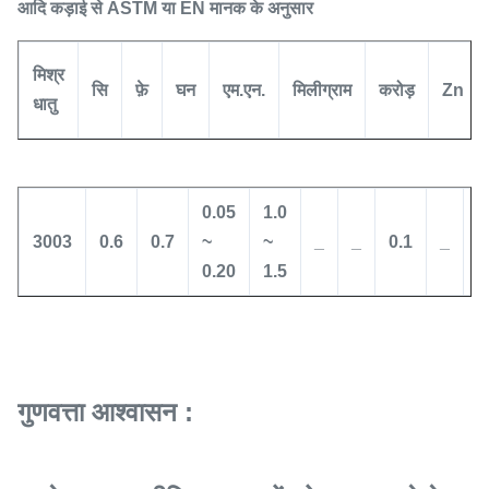
आदि कड़ाई से ASTM या EN मानक के अनुसार
मिश्र
सि
फ़े
घन
एम.एन.
मिलीग्राम
करोड़
Zn
धातु
0.05
1.0
3003
0.6
0.7
~
~
_
_
0.1
_
0
0.20
1.5
गुणवत्ता आश्वासन :