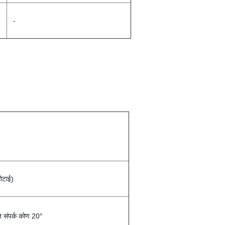
-
ोटाई)
त संपर्क कोण 20°