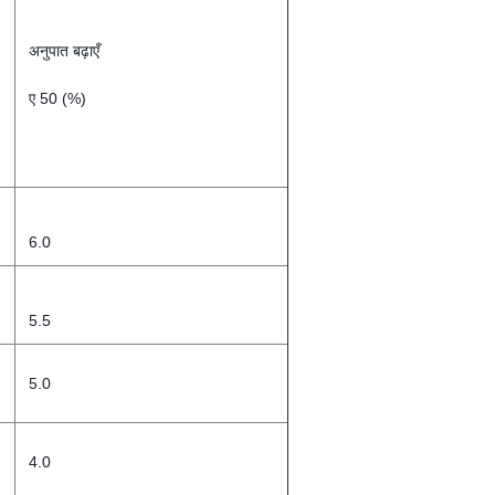
अनुपात बढ़ाएँ
ए 50 (%)
6.0
5.5
5.0
4.0