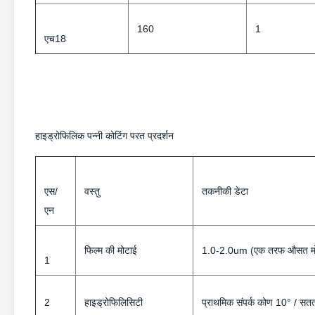
160
1
एच18
हाइड्रोफिलिक पन्नी कोटिंग परत प्रदर्शन
एस/
वस्तु
तकनीकी डेटा
एन
फिल्म की मोटाई
1.0-2.0um (एक तरफ औसत म
1
2
हाइड्रोफिलिसिटी
प्राथमिक संपर्क कोण 10° / सत