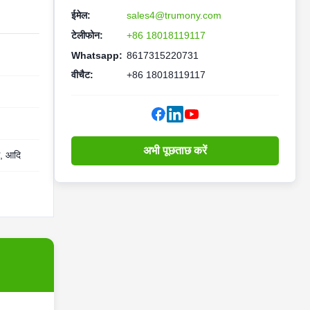
ईमेल:
sales4@trumony.com
टेलीफोन:
+86 18018119117
Whatsapp:
8617315220731
वीचैट:
+86 18018119117
अभी पूछताछ करें
स, आदि