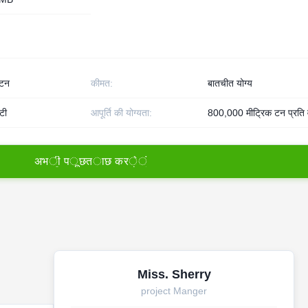
 टन
कीमत:
बातचीत योग्य
टी
आपूर्ति की योग्यता:
800,000 मीट्रिक टन प्रति व
अ
भ
ी
प
ू
छ
त
ा
छ
क
र
े
ं
Miss. Sherry
project Manger